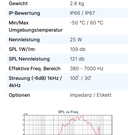
Gewicht
2.8 kg
IP-Bewertung
IP66 / IP67
Min/Max
-50 °C / 60 °C
Umgebungstemperatur
Nennleistung
25 W
SPL 1W/1m:
109 db
SPL Nennleistung
121 db
Effektive Freq. Bereich
380 - 7000 Hz
Streuung (-6dB) 1kHz /
100 ̊ / 30 ̊
4kHz
Optionen
Impedanz / Etikett