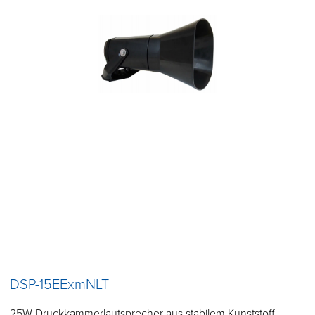
DSP-15EExmNLT
25W Druckkammerlautsprecher aus stabilem Kunststoff.