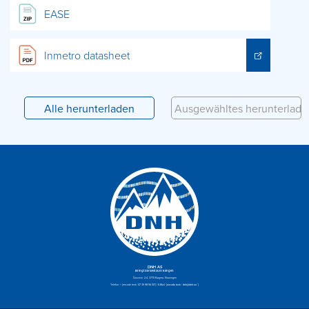
EASE
Inmetro datasheet
DNH AS
Bringt die Welt zum Klingen
Gruvevn. 2-4, 3770 Kragerø, Norwegen
Telefon:
+ [encode text=“47 35 98 56 00″]
| E-Mail:
[encode text=“dnh@dnh.no“]