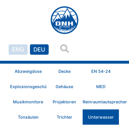
ENG
DEU
Abzweigdose
Decke
EN 54-24
Explosionsgeschützt
Gehäuse
MED
Musikmonitore
Projektoren
Reinraumlautsprecher
Tonsäulen
Trichter
Unterwasser