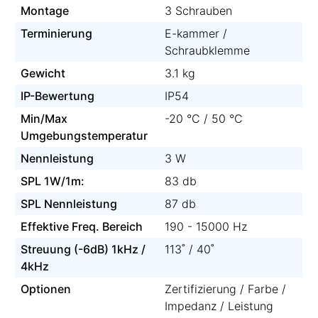
Montage
3 Schrauben
Terminierung
E-kammer /
Schraubklemme
Gewicht
3.1 kg
IP-Bewertung
IP54
Min/Max
-20 °C / 50 °C
Umgebungstemperatur
Nennleistung
3 W
SPL 1W/1m:
83 db
SPL Nennleistung
87 db
Effektive Freq. Bereich
190 - 15000 Hz
Streuung (-6dB) 1kHz /
113˚ / 40˚
4kHz
Optionen
Zertifizierung / Farbe /
Impedanz / Leistung