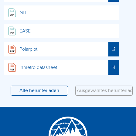
GLL
EASE
Polarplot
Inmetro datasheet