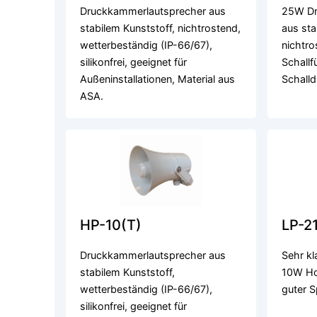
Druckkammerlautsprecher aus
25W Dr
stabilem Kunststoff, nichtrostend,
aus sta
wetterbeständig (IP-66/67),
nichtro
silikonfrei, geeignet für
Schallf
Außeninstallationen, Material aus
Schalld
ASA.
HP-10(T)
LP-2
Druckkammerlautsprecher aus
Sehr k
stabilem Kunststoff,
10W Ho
wetterbeständig (IP-66/67),
guter S
silikonfrei, geeignet für