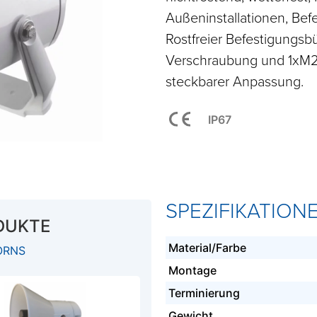
Außeninstallationen, Bef
Rostfreier Befestigungsb
Verschraubung und 1xM20
steckbarer Anpassung.
IP67
SPEZIFIKATION
DUKTE
Material/Farbe
ORNS
Montage
Terminierung
Gewicht