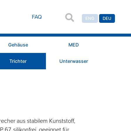
FAQ
ENG
DEU
Gehäuse
MED
Trichter
Unterwasser
cher aus stabilem Kunststoff,
P 67, silikonfrei, geeignet für