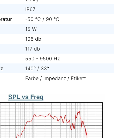
IP67
ratur
-50 °C / 90 °C
15 W
106 db
117 db
550 - 9500 Hz
Hz
140° / 33°
Farbe / Impedanz / Etikett