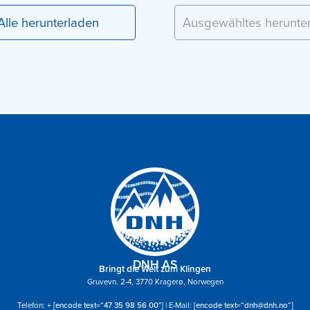
DNH AS
Bringt die Welt zum Klingen
Gruvevn. 2-4, 3770 Kragerø, Norwegen
Telefon:
+ [encode text=“47 35 98 56 00″]
| E-Mail:
[encode text=“dnh@dnh.no“]