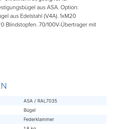
estigungsbügel aus ASA. Option:
ügel aus Edelstahl (V4A). 1xM20
 Blindstopfen. 70/100V-Übertrager mit
EN
ASA / RAL7035
Bügel
Federklammer
1.8 kg