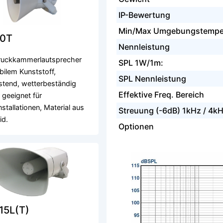
IP-Bewertung
Min/Max Umgebungstempe
0T
Nennleistung
uckkammerlautsprecher
SPL 1W/1m:
bilem Kunststoff,
SPL Nennleistung
stend, wetterbeständig
Effektive Freq. Bereich
, geeignet für
stallationen, Material aus
Streuung (-6dB) 1kHz / 4k
id.
Optionen
15L(T)