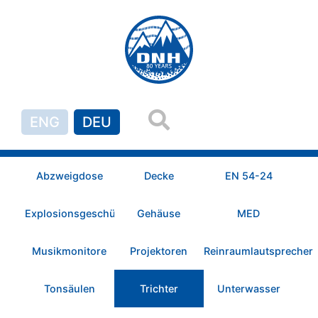
ENG
DEU
Abzweigdose
Decke
EN 54-24
Explosionsgeschützt
Gehäuse
MED
Musikmonitore
Projektoren
Reinraumlautsprecher
Tonsäulen
Trichter
Unterwasser