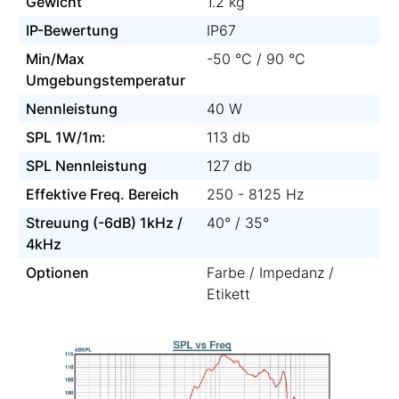
Gewicht
1.2 kg
IP-Bewertung
IP67
Min/Max
-50 °C / 90 °C
Umgebungstemperatur
Nennleistung
40 W
SPL 1W/1m:
113 db
SPL Nennleistung
127 db
Effektive Freq. Bereich
250 - 8125 Hz
Streuung (-6dB) 1kHz /
40° / 35°
4kHz
Optionen
Farbe / Impedanz /
Etikett