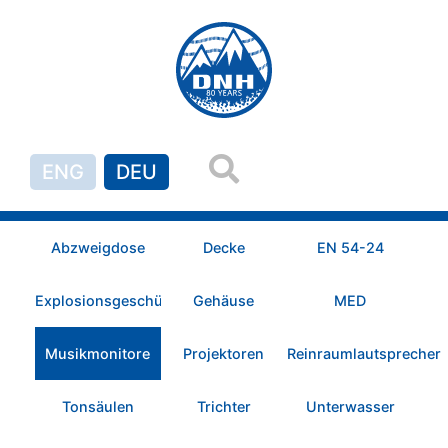
ENG
DEU
Abzweigdose
Decke
EN 54-24
Explosionsgeschützt
Gehäuse
MED
Musikmonitore
Projektoren
Reinraumlautsprecher
Tonsäulen
Trichter
Unterwasser