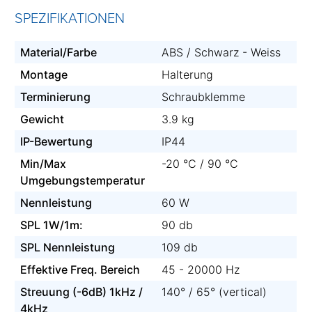
SPEZIFIKATIONEN
Material/Farbe
ABS / Schwarz - Weiss
Montage
Halterung
Terminierung
Schraubklemme
Gewicht
3.9 kg
IP-Bewertung
IP44
Min/Max
-20 °C / 90 °C
Umgebungstemperatur
Nennleistung
60 W
SPL 1W/1m:
90 db
SPL Nennleistung
109 db
Effektive Freq. Bereich
45 - 20000 Hz
Streuung (-6dB) 1kHz /
140° / 65° (vertical)
4kHz