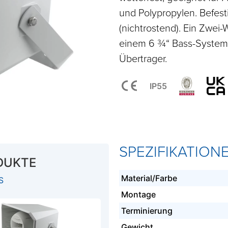
und Polypropylen. Befes
(nichtrostend). Ein Zwei
einem 6 ¾“ Bass-System
Übertrager.
IP55
SPEZIFIKATION
DUKTE
Material/Farbe
S
Montage
Terminierung
Gewicht