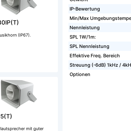
IP-Bewertung
Min/Max Umgebungstempe
0IP(T)
Nennleistung
sikhorn (IP67).
SPL 1W/1m:
SPL Nennleistung
Effektive Freq. Bereich
Streuung (-6dB) 1kHz / 4k
Optionen
5(T)
rlautsprecher mit guter