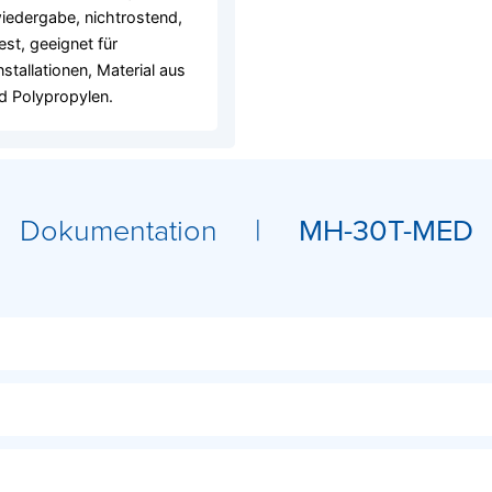
edergabe, nichtrostend,
est, geeignet für
stallationen, Material aus
d Polypropylen.
Dokumentation |
MH-30T-MED