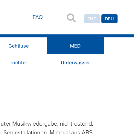
FAQ
ENG
DEU
Gehäuse
MED
Trichter
Unterwasser
 guter Musikwiedergabe, nichtrostend,
Außeninstallationen, Material aus ABS