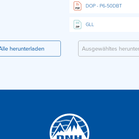
DOP - P6-50DBT
GLL