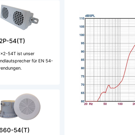
2P-54(T)
x2-54T ist unser
ndlautsprecher für EN 54-
endungen.
660-54(T)