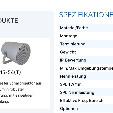
SPEZIFIKATION
DUKTE
Material/Farbe
Montage
Terminierung
Gewicht
IP-Bewertung
Min/Max Umgebungstempe
15-54(T)
Nennleistung
ester Schallprojektor aus
SPL 1W/1m:
um in robuster
SPL Nennleistung
ung, mit einseitiger
Effektive Freq. Bereich
lung.
Optionen