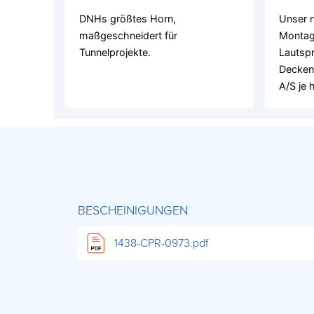
DNHs größtes Horn,
Unser n
maßgeschneidert für
Montag
Tunnelprojekte.
Lautspr
Decken
A/S je h
BESCHEINIGUNGEN
1438-CPR-0973.pdf