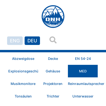
ENG
DEU
Abzweigdose
Decke
EN 54-24
Explosionsgeschützt
Gehäuse
MED
Musikmonitore
Projektoren
Reinraumlautsprecher
Tonsäulen
Trichter
Unterwasser