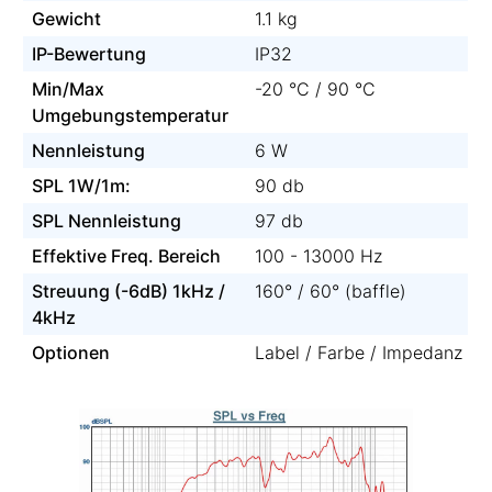
Gewicht
1.1 kg
IP-Bewertung
IP32
Min/Max
-20 °C / 90 °C
Umgebungstemperatur
Nennleistung
6 W
SPL 1W/1m:
90 db
SPL Nennleistung
97 db
Effektive Freq. Bereich
100 - 13000 Hz
Streuung (-6dB) 1kHz /
160° / 60° (baffle)
4kHz
Optionen
Label / Farbe / Impedanz