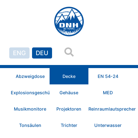
ENG
DEU
Abzweigdose
Decke
EN 54-24
Explosionsgeschützt
Gehäuse
MED
Musikmonitore
Projektoren
Reinraumlautsprecher
Tonsäulen
Trichter
Unterwasser