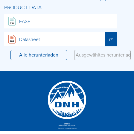
PRODUCT DATA
EASE
Datasheet
DNH AS
Bringt die Welt zum Klingen
Gruvevn. 2-4, 3770 Kragerø, Norwegen
Telefon:
+ [encode text=“47 35 98 56 00″]
| E-Mail:
[encode text=“dnh@dnh.no“]