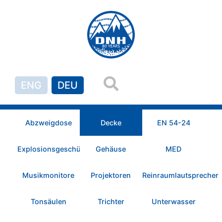
ENG
DEU
Abzweigdose
Decke
EN 54-24
Explosionsgeschützt
Gehäuse
MED
Musikmonitore
Projektoren
Reinraumlautsprecher
Tonsäulen
Trichter
Unterwasser