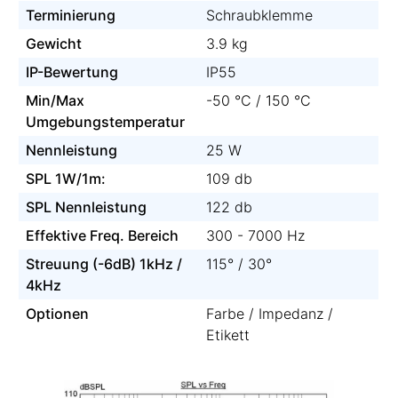
Terminierung
Schraubklemme
Gewicht
3.9 kg
IP-Bewertung
IP55
Min/Max
-50 °C / 150 °C
Umgebungstemperatur
Nennleistung
25 W
SPL 1W/1m:
109 db
SPL Nennleistung
122 db
Effektive Freq. Bereich
300 - 7000 Hz
Streuung (-6dB) 1kHz /
115° / 30°
4kHz
Optionen
Farbe / Impedanz /
Etikett