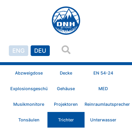
ENG
DEU
Abzweigdose
Decke
EN 54-24
Explosionsgeschützt
Gehäuse
MED
Musikmonitore
Projektoren
Reinraumlautsprecher
Tonsäulen
Trichter
Unterwasser