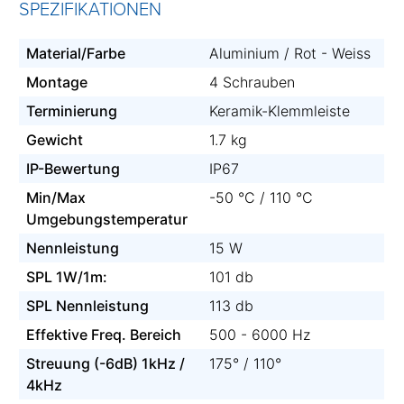
SPEZIFIKATIONEN
Material/Farbe
Aluminium / Rot - Weiss
Montage
4 Schrauben
Terminierung
Keramik-Klemmleiste
Gewicht
1.7 kg
IP-Bewertung
IP67
Min/Max
-50 °C / 110 °C
Umgebungstemperatur
Nennleistung
15 W
SPL 1W/1m:
101 db
SPL Nennleistung
113 db
Effektive Freq. Bereich
500 - 6000 Hz
Streuung (-6dB) 1kHz /
175° / 110°
4kHz