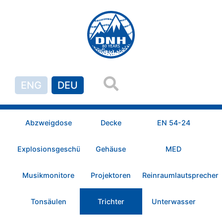
ENG
DEU
Abzweigdose
Decke
EN 54-24
Explosionsgeschützt
Gehäuse
MED
Musikmonitore
Projektoren
Reinraumlautsprecher
Tonsäulen
Trichter
Unterwasser