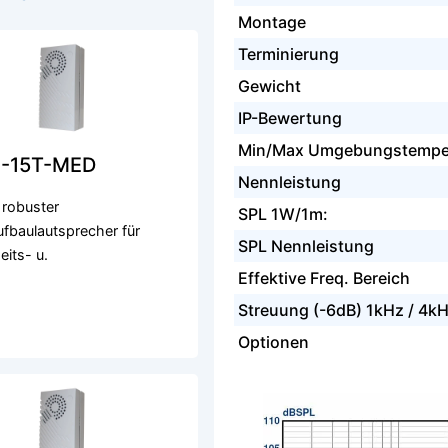
Montage
Terminierung
Gewicht
IP-Bewertung
Min/Max Umgebungstempe
-15T-MED
Nennleistung
 robuster
SPL 1W/1m:
fbaulautsprecher für
SPL Nennleistung
eits- u.
Effektive Freq. Bereich
Streuung (-6dB) 1kHz / 4k
Optionen