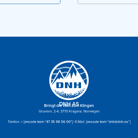
DNH AS
Bringt die Welt zum Klingen
Gruvevn. 2-4, 3770 Kragerø, Norwegen
Telefon:
+ [encode text=“47 35 98 56 00″]
| E-Mail:
[encode text=“dnh@dnh.no“]