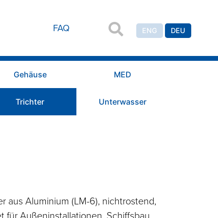
FAQ
ENG
DEU
Gehäuse
MED
Trichter
Unterwasser
 aus Aluminium (LM-6), nichtrostend,
 für Außeninstallationen, Schiffsbau,