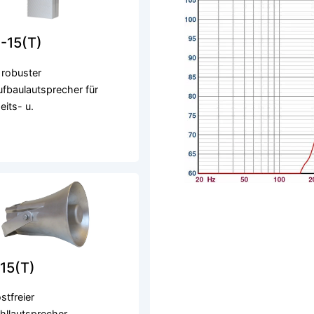
-15(T)
 robuster
fbaulautsprecher für
eits- u.
15(T)
tfreier
hllautsprecher.