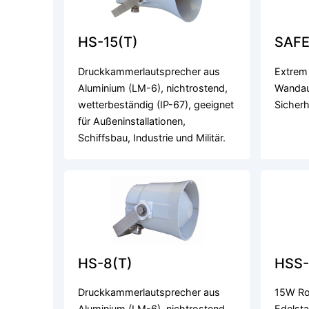
HS-15(T)
SAFE
Druckkammerlautsprecher aus
Extrem
Aluminium (LM-6), nichtrostend,
Wandau
wetterbeständig (IP-67), geeignet
Sicherh
für Außeninstallationen,
Schiffsbau, Industrie und Militär.
HS-8(T)
HSS-
Druckkammerlautsprecher aus
15W Ros
Aluminium (LM-6), nichtrostend,
Edelsta