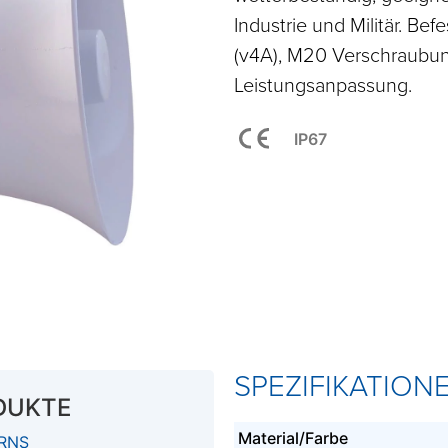
Industrie und Militär. Be
(v4A), M20 Verschraubun
Leistungsanpassung.
IP67
SPEZIFIKATION
DUKTE
Material/Farbe
ORNS