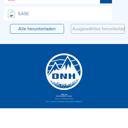
EASE
DNH AS
Bringt die Welt zum Klingen
Gruvevn. 2-4, 3770 Kragerø, Norwegen
Telefon:
+ [encode text=“47 35 98 56 00″]
| E-Mail:
[encode text=“dnh@dnh.no“]
Datenschutzerklärung
|
© DNH AS 1946 – 2026 //