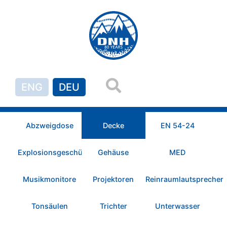
ENG
DEU
Abzweigdose
Decke
EN 54-24
Explosionsgeschützt
Gehäuse
MED
Musikmonitore
Projektoren
Reinraumlautsprecher
Tonsäulen
Trichter
Unterwasser