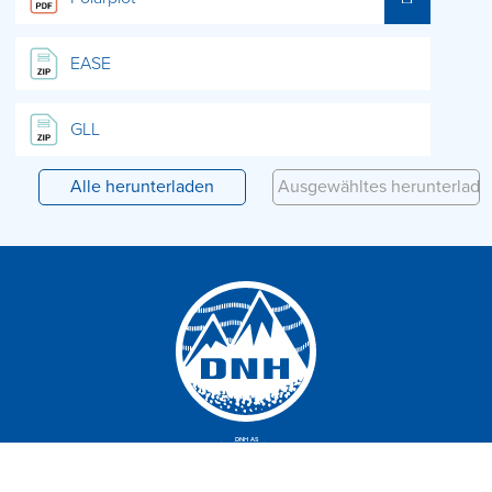
EASE
GLL
DNH AS
Bringt die Welt zum Klingen
Gruvevn. 2-4, 3770 Kragerø, Norwegen
Telefon:
+ [encode text=“47 35 98 56 00″]
| E-Mail:
[encode text=“dnh@dnh.no“]