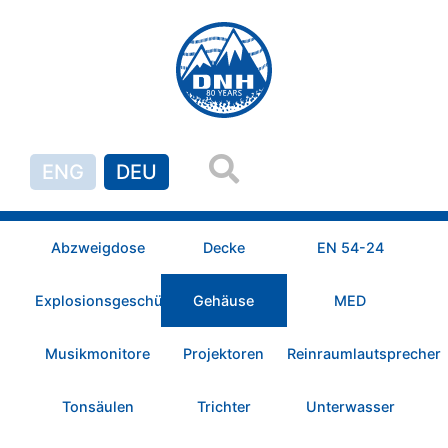
ENG
DEU
Abzweigdose
Decke
EN 54-24
Explosionsgeschützt
Gehäuse
MED
Musikmonitore
Projektoren
Reinraumlautsprecher
Tonsäulen
Trichter
Unterwasser