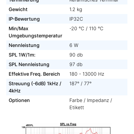
Gewicht
1.2 kg
IP-Bewertung
IP32C
Min/Max
-20 °C / 110 °C
Umgebungstemperatur
Nennleistung
6 W
SPL 1W/1m:
90 db
SPL Nennleistung
97 db
Effektive Freq. Bereich
180 - 13000 Hz
Streuung (-6dB) 1kHz /
187° / 77°
4kHz
Optionen
Farbe / Impedanz /
Etikett