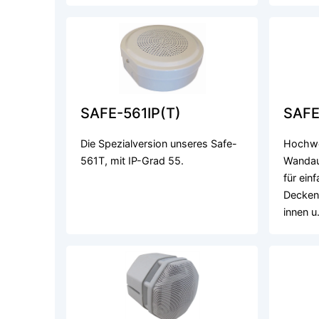
SAFE-561IP(T)
SAFE
Die Spezialversion unseres Safe-
Hochwer
561T, mit IP-Grad 55.
Wandau
für ein
Deckeni
innen u