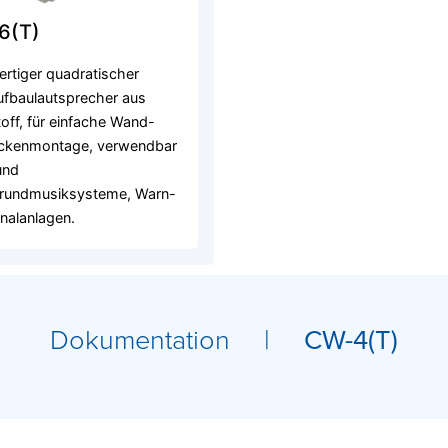
6(T)
rtiger quadratischer
fbaulautsprecher aus
off, für einfache Wand-
ckenmontage, verwendbar
und
grundmusiksysteme, Warn-
nalanlagen.
Dokumentation |
CW-4(T)