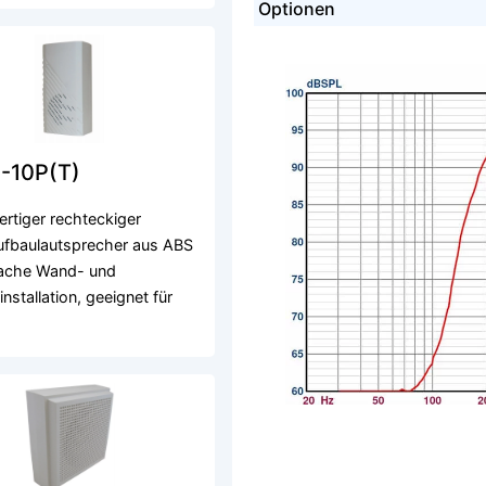
Optionen
-10P(T)
tiger rechteckiger
fbaulautsprecher aus ABS
fache Wand- und
nstallation, geeignet für
.