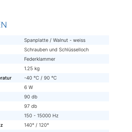
EN
Spanplatte / Walnut - weiss
Schrauben und Schlüsselloch
Federklammer
1.25 kg
ratur
-40 °C / 90 °C
6 W
90 db
97 db
150 - 15000 Hz
Hz
140° / 120°