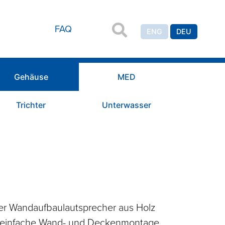
FAQ
ENG
DEU
Gehäuse
MED
Trichter
Unterwasser
er Wandaufbaulautsprecher aus Holz
r einfache Wand- und Deckenmontage,